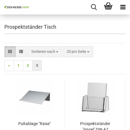
Prospektständer Tisch
Sortieren nach
pro Seite
Sortieren nach
20 pro Seite
«
1
2
3
Pultablage "Raise"
Prospektständer
"Hasel" DIN A7