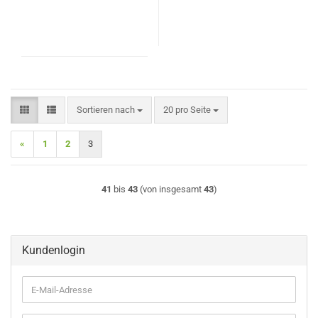
Sortieren nach
pro Seite
Sortieren nach
20 pro Seite
«
1
2
3
41
bis
43
(von insgesamt
43
)
Kundenlogin
E-
Mail-
Adresse