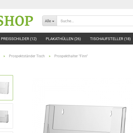
Alle
PREISSCHILDER (12)
PLAKATHÜLLEN (26)
TISCHAUFSTELLER (18)
»
»
Prospektständer Tisch
Prospekthalter "Finn"