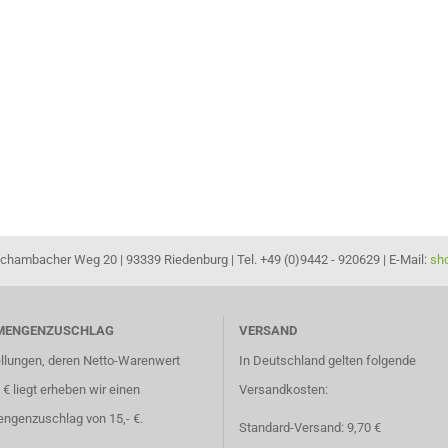
hambacher Weg 20 | 93339 Riedenburg | Tel. +49 (0)9442 - 920629 | E-Mail:
sh
MENGENZUSCHLAG
VERSAND
ellungen, deren Netto-Warenwert
In Deutschland gelten folgende
- € liegt erheben wir einen
Versandkosten:
ngenzuschlag von 15,- €.
Standard-Versand: 9,70 €