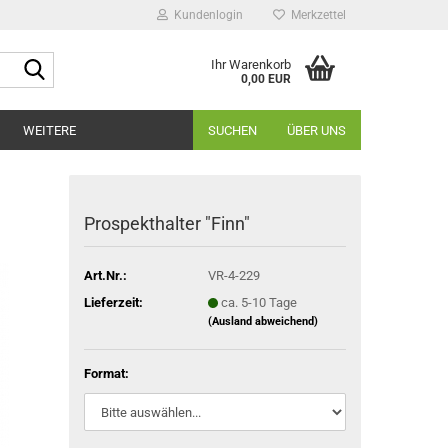
Kundenlogin
Merkzettel
Suche...
Ihr Warenkorb
0,00 EUR
WEITERE
SUCHEN
ÜBER UNS
Prospekthalter "Finn"
Art.Nr.:
VR-4-229
Lieferzeit:
ca. 5-10 Tage
(Ausland abweichend)
Format: