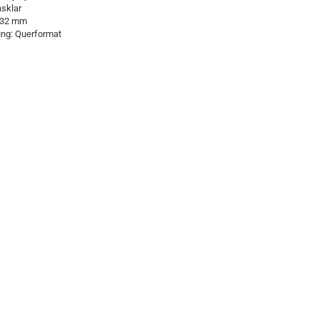
asklar
: 32 mm
ung: Querformat