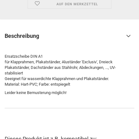
AUF DEN MERKZETTEL
Beschreibung
Ersatzscheibe DIN A1
für Klapprahmen, Plakatständer, Aluständer 'Exclusiv', Dreieck
Plakatständer, Dachständer aus Stahlrohr, Abdeckungen, ..., UV-
stabilisiert
Geeignet für wasserdichte Klapprahmen und Plakatständer.
Material: Hart-PVC; Farbe: entspiegelt
Leider keine Bemusterung möglich!
Dieses Produkt ist z.B. kompatibel zu: