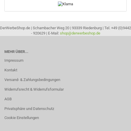
DerWerbeShop.de | Schambacher Weg 20 | 93339 Riedenburg | Tel. +49 (0)9442
- 920629 | E-Mail:
shop@derwerbeshop.de
MEHR ÜBER...
Impressum
Kontakt
Versand- & Zahlungsbedingungen
Widerrufsrecht & Widerrufsformular
AGB
Privatsphäre und Datenschutz
Cookie Einstellungen