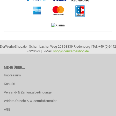
DerWerbeShop.de | Schambacher Weg 20 | 93339 Riedenburg | Tel. +49 (0)9442
- 920629 | E-Mail:
shop@derwerbeshop.de
MEHR ÜBER...
Impressum
Kontakt
Versand- & Zahlungsbedingungen
Widerrufsrecht & Widerrufsformular
AGB