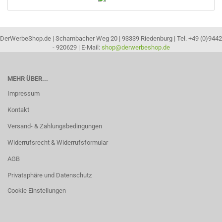
DerWerbeShop.de | Schambacher Weg 20 | 93339 Riedenburg | Tel. +49 (0)9442
- 920629 | E-Mail:
shop@derwerbeshop.de
MEHR ÜBER...
Impressum
Kontakt
Versand- & Zahlungsbedingungen
Widerrufsrecht & Widerrufsformular
AGB
Privatsphäre und Datenschutz
Cookie Einstellungen