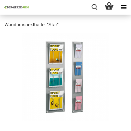
Wandprospekthalter "Star"