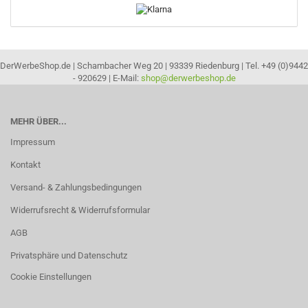
DerWerbeShop.de | Schambacher Weg 20 | 93339 Riedenburg | Tel. +49 (0)9442
- 920629 | E-Mail:
shop@derwerbeshop.de
MEHR ÜBER...
Impressum
Kontakt
Versand- & Zahlungsbedingungen
Widerrufsrecht & Widerrufsformular
AGB
Privatsphäre und Datenschutz
Cookie Einstellungen