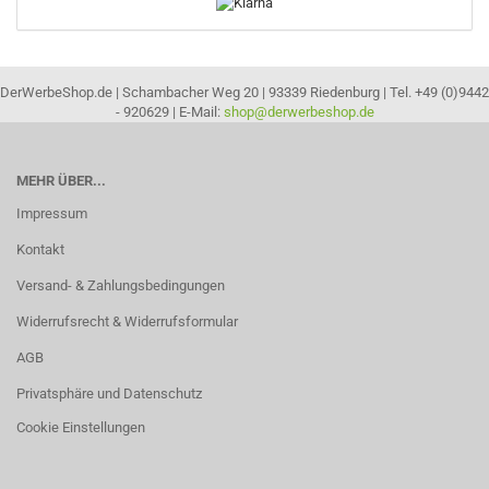
DerWerbeShop.de | Schambacher Weg 20 | 93339 Riedenburg | Tel. +49 (0)9442
- 920629 | E-Mail:
shop@derwerbeshop.de
MEHR ÜBER...
Impressum
Kontakt
Versand- & Zahlungsbedingungen
Widerrufsrecht & Widerrufsformular
AGB
Privatsphäre und Datenschutz
Cookie Einstellungen