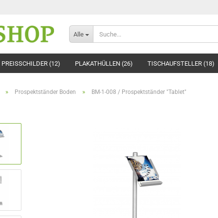
Alle
PREISSCHILDER (12)
PLAKATHÜLLEN (26)
TISCHAUFSTELLER (18)
»
»
Prospektständer Boden
BM-1-008 / Prospektständer "Tablet"