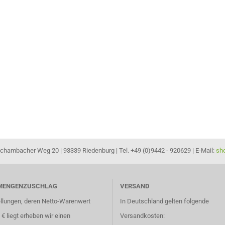
hambacher Weg 20 | 93339 Riedenburg | Tel. +49 (0)9442 - 920629 | E-Mail:
sh
MENGENZUSCHLAG
VERSAND
ellungen, deren Netto-Warenwert
In Deutschland gelten folgende
- € liegt erheben wir einen
Versandkosten: