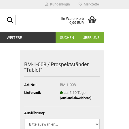
Kundenlogin
Merkzettel
Suche...
Ihr Warenkorb
0,00 EUR
WEITERE
SUCHEN
ÜBER UNS
BM-1-008 / Prospektständer
"Tablet"
Art.Nr.:
BM-1-008
Lieferzeit:
ca. 5-10 Tage
(Ausland abweichend)
Ausführung: