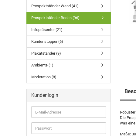
Prospektständer Wand (41)
Prospektständer Boden (96)
Infopräsenter (21)
Kundenstopper (6)
Plakatständer (9)
Ambiente (1)
Moderation (8)
Besc
Kundenlogin
E-
Robuster 
Mail-
Die Prosp
Adresse
was eine 
Passwort
Maße: 30