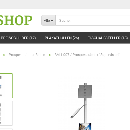
Alle
PREISSCHILDER (12)
PLAKATHÜLLEN (26)
TISCHAUFSTELLER (18)
»
»
Prospektständer Boden
BM-1-007 / Prospektständer "Supervision"