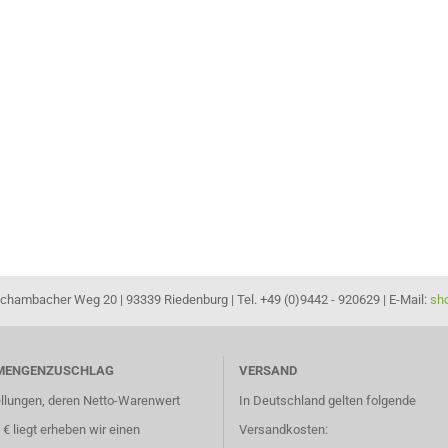
hambacher Weg 20 | 93339 Riedenburg | Tel. +49 (0)9442 - 920629 | E-Mail:
sh
MENGENZUSCHLAG
VERSAND
ellungen, deren Netto-Warenwert
In Deutschland gelten folgende
- € liegt erheben wir einen
Versandkosten: